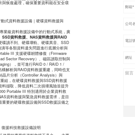
析與恢復處理，確保重要資料能在安全環
。
le III 行動式資料救援設備｜硬碟資料救援與
le III 是專業級資料救援設備中的行動式系統，廣
SSD資料救援、NAS資料救援與RAID
硬碟讀不到、硬碟壞軌、硬碟異音、SSD
ID崩潰等各類資料遺失問題進行底層分析與
table III 支援硬碟韌體修復（Firmware
d Sector Recovery）、磁區讀取控制與
ing），並可進行RAID 0 / RAID 1 /
10陣列結構解析與RAID資料救援重建，同時也支
析（Controller Analysis）與
讀取與重組，在硬碟資料救援與SSD資料救援
資料擷取，降低資料二次損壞風險並提升
0 Portable III 特別適用於企業資料救
NAS資料救援與緊急資料救援需求，是目
最重要的硬碟救援設備與SSD救援設備之
具｜復援科技救援設備說明