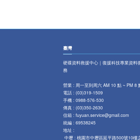
臺灣
硬碟資料救援中心｜復援科技專業資料
務
營業 : 周一至到周六 AM 10 點 ~ PM 8 
電話 :
(
03)319-1509
手機 : 0
988-576-530
傳真 :
(
03)350-2630
信箱 : fuyuan.service@gmail.com
統編 : 69538245
地址 :
中壢 :
桃園市中壢區延平路
500
號
10
樓