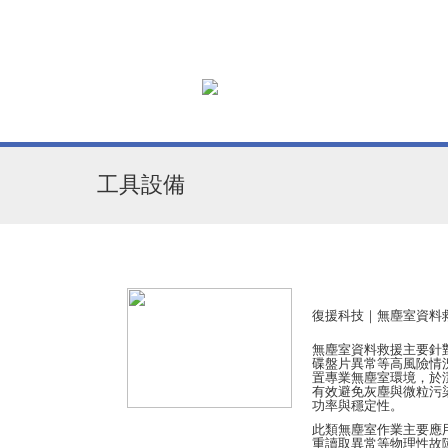
工具設備
復援科技｜無塵室資料
無塵室資料救援主要針
碟盤片異常等高風險情
置專業無塵室環境，於
有效避免灰塵與微粒污
功率與穩定性。
此類無塵室作業主要應
重讀取異常等物理性故