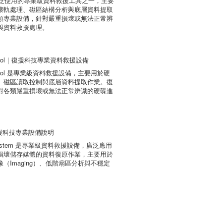
業界廣泛使用的專業級資料救援工具之一，主要
壞軌處理、磁區結構分析與底層資料提取
類專業設備，針對嚴重損壞或無法正常辨
與資料救援處理。
ry Tool｜復援科技專業資料救援設備
ery Tool 是專業級資料救援設備，主要用於硬
、磁區讀取控制與底層資料提取作業。復
對各類嚴重損壞或無法正常辨識的硬碟進
。
援科技專業設備說明
ry System 是專業級資料救援設備，廣泛應用
損壞儲存媒體的資料復原作業，主要用於
（Imaging）、低階扇區分析與不穩定