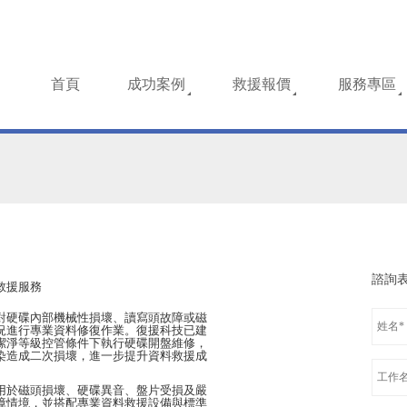
首頁
成功案例
救援報價
服務專區
諮詢
救援服務
對硬碟內部機械性損壞、讀寫頭故障或磁
況進行專業資料修復作業。復援科技已建
潔淨等級控管條件下執行硬碟開盤維修，
染造成二次損壞，進一步提升資料救援成
用於磁頭損壞、硬碟異音、盤片受損及嚴
障情境，並搭配專業資料救援設備與標準