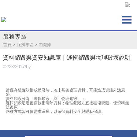
服務專區
首頁
>
服務專區
>
知識庫
資料銷毀與資安知識庫｜邏輯銷毀與物理破壞說明
02/23/2017/by
當儲存裝置汰換或報廢時，若未妥善處理資料，可能造成資訊外洩風
險。
資料銷毀分為「邏輯銷毀」與「物理銷毀」：
邏輯銷毀透過覆寫技術清除資料；物理銷毀則直接破壞硬體，使資料無
法復原。
兩種方式皆可依需求選擇，以確保資料安全與隱私保護。