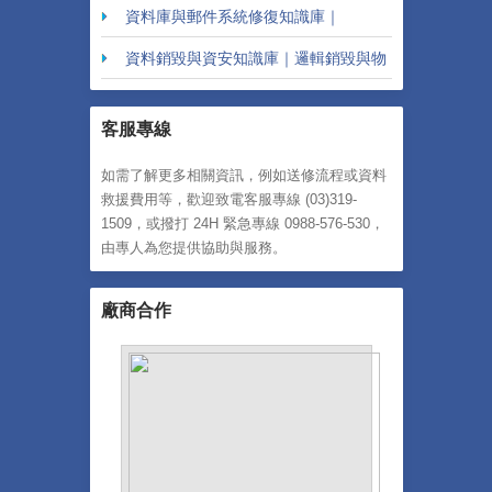
置修復指南
資料庫與郵件系統修復知識庫｜
Outlook / SQL / Oracle
資料銷毀與資安知識庫｜邏輯銷毀與物
理破壞說明
客服專線
如需了解更多相關資訊，例如送修流程或資料
救援費用等，歡迎致電客服專線 (03)319-
1509，或撥打 24H 緊急專線 0988-576-530，
由專人為您提供協助與服務。
廠商合作