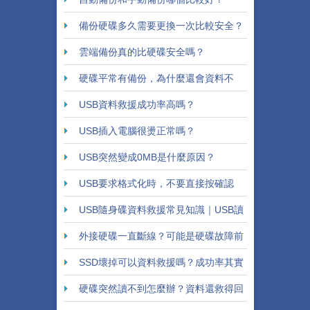
備份硬碟多久需要更換一次比較安全？
雲端備份真的比硬碟安全嗎？
硬碟平常有備份，為什麼還會資料不
見？
USB資料救援成功率高嗎？
USB插入電腦很燙正常嗎？
USB突然變成0MB是什麼原因？
USB要求格式化時，不要直接按確認
USB隨身碟資料救援常見知識｜USB讀
不到不一定代表資料消失
外接硬碟一直斷線？可能是硬碟故障前
兆
SSD壞掉可以資料救援嗎？成功率其實
跟這些有關
硬碟突然讀不到怎麼辦？資料還救得回