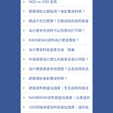
來嗎？
HDD vs SSD 差異
硬碟壞軌怎麼檢測？會影響資料嗎？
碟讀不到怎麼辦？完整排除與資料救援
教學
為什麼有些資料可以預覽但打不開？
RAID或NAS資料為什麼更難救？
為什麼資料救援要先做「鏡像
（Clone）」？
外接硬碟為什麼比內接更容易出問題？
為什麼硬碟會突然變慢？這是故障前兆
嗎？
硬碟壞軌會影響資料嗎？
硬碟資料救援知識庫｜常見故障與復原
方法
NAS與RAID資料救援知識庫｜企業儲存
系統解析
SSD與隨身碟資料救援知識庫｜儲存裝