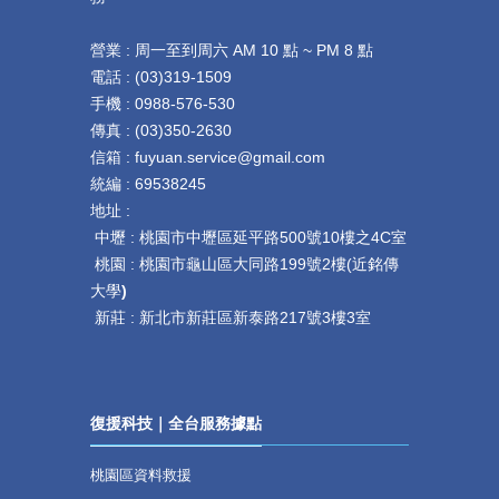
營業 : 周一至到周六 AM 10 點 ~ PM 8 點
電話 :
(
03)319-1509
手機 : 0
988-576-530
傳真 :
(
03)350-2630
信箱 : fuyuan.service@gmail.com
統編 : 69538245
地址 :
中壢 :
桃園市中壢區延平路
500
號
10
樓之
4C
室
桃園 :
桃園市龜山區大同路199號2樓(近銘傳
大學
)
新莊 :
新北市新莊區新泰路217號3樓3室
復援科技｜全台服務據點
桃園區資料救援