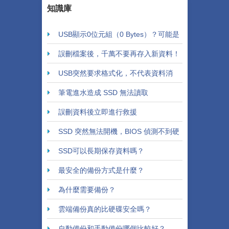
知識庫
USB顯示0位元組（0 Bytes）？可能是
控制晶片故障！
誤刪檔案後，千萬不要再存入新資料！
USB突然要求格式化，不代表資料消
失！
筆電進水造成 SSD 無法讀取
誤刪資料後立即進行救援
SSD 突然無法開機，BIOS 偵測不到硬
碟
SSD可以長期保存資料嗎？
最安全的備份方式是什麼？
為什麼需要備份？
雲端備份真的比硬碟安全嗎？
自動備份和手動備份哪個比較好？