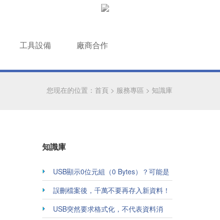
工具設備
廠商合作
您现在的位置：
首頁
>
服務專區
>
知識庫
知識庫
USB顯示0位元組（0 Bytes）？可能是
控制晶片故障！
誤刪檔案後，千萬不要再存入新資料！
USB突然要求格式化，不代表資料消