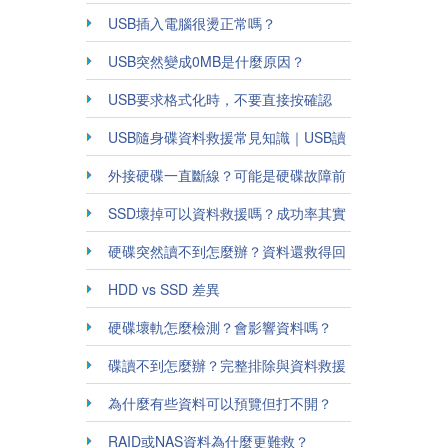
USB插入電腦很燙正常嗎？
USB突然變成0MB是什麼原因？
USB要求格式化時，不要直接按確認
USB隨身碟資料救援常見知識｜USB讀
不到不一定代表資料消失
外接硬碟一直斷線？可能是硬碟故障前
兆
SSD壞掉可以資料救援嗎？成功率其實
跟這些有關
硬碟突然讀不到怎麼辦？資料還救得回
來嗎？
HDD vs SSD 差異
硬碟壞軌怎麼檢測？會影響資料嗎？
碟讀不到怎麼辦？完整排除與資料救援
教學
為什麼有些資料可以預覽但打不開？
RAID或NAS資料為什麼更難救？