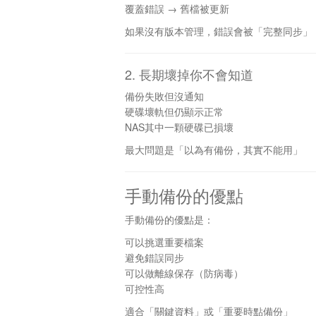
覆蓋錯誤 → 舊檔被更新
如果沒有版本管理，錯誤會被「完整同步」
2. 長期壞掉你不會知道
備份失敗但沒通知
硬碟壞軌但仍顯示正常
NAS其中一顆硬碟已損壞
最大問題是「以為有備份，其實不能用」
手動備份的優點
手動備份的優點是：
可以挑選重要檔案
避免錯誤同步
可以做離線保存（防病毒）
可控性高
適合「關鍵資料」或「重要時點備份」