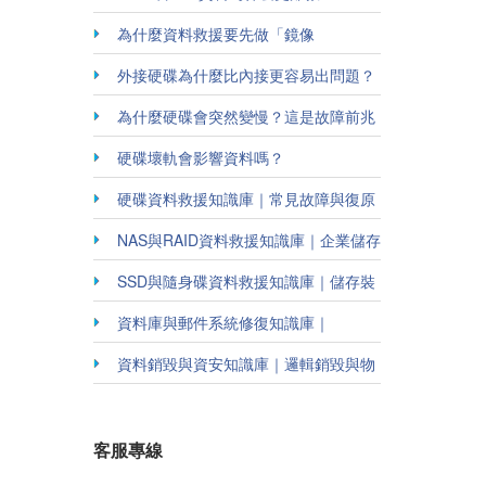
為什麼資料救援要先做「鏡像
（Clone）」？
外接硬碟為什麼比內接更容易出問題？
為什麼硬碟會突然變慢？這是故障前兆
嗎？
硬碟壞軌會影響資料嗎？
硬碟資料救援知識庫｜常見故障與復原
方法
NAS與RAID資料救援知識庫｜企業儲存
系統解析
SSD與隨身碟資料救援知識庫｜儲存裝
置修復指南
資料庫與郵件系統修復知識庫｜
Outlook / SQL / Oracle
資料銷毀與資安知識庫｜邏輯銷毀與物
理破壞說明
客服專線