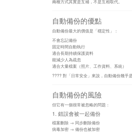
兩種方式其實是互補，不是互相取代。
自動備份的優點
自動備份最大的價值是「穩定性」：
不會忘記備份
固定時間自動執行
適合長期持續保護資料
能減少人為疏忽
適合大量檔案（照片、工作資料、系統）
???? 對「日常安全」來說，自動備份幾乎
自動備份的風險
但它有一個很常被忽略的問題：
1. 錯誤會被一起備份
檔案刪除 → 同步刪除備份
病毒加密 → 備份也被加密