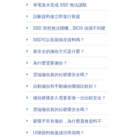
失！
筆電進水造成 SSD 無法讀取
誤刪資料後立即進行救援
SSD 突然無法開機，BIOS 偵測不到硬
碟
SSD可以長期保存資料嗎？
最安全的備份方式是什麼？
為什麼需要備份？
雲端備份真的比硬碟安全嗎？
自動備份和手動備份哪個比較好？
備份硬碟多久需要更換一次比較安全？
雲端備份真的比硬碟安全嗎？
硬碟平常有備份，為什麼還會資料不
見？
USB資料救援成功率高嗎？