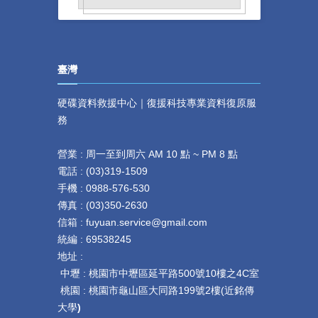
臺灣
硬碟資料救援中心｜復援科技專業資料復原服
務
營業 : 周一至到周六 AM 10 點 ~ PM 8 點
電話 :
(
03)319-1509
手機 : 0
988-576-530
傳真 :
(
03)350-2630
信箱 : fuyuan.service@gmail.com
統編 : 69538245
地址 :
中壢 :
桃園市中壢區延平路
500
號
10
樓之
4C
室
桃園 :
桃園市龜山區大同路199號2樓(近銘傳
大學
)