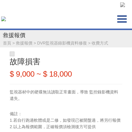
救援報價
首頁
>
救援報價
>
DVR監視器錄影機資料修復
>
收費方式
故障損害
$ 9,000 ~ $ 18,000
監視器材中的硬碟無法讀取正常畫面，導致 監控錄影機資料
遺失。
備註：
1.
若自行跑過軟體或是二修，如發現已被開盤過，將另行報價
2.
以上為報價範圍，正確報價須檢測後方可提供