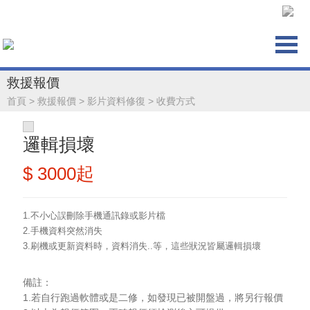
救援報價
首頁
>
救援報價
>
影片資料修復
>
收費方式
邏輯損壞
$ 3000起
1.不小心誤刪除手機通訊錄或影片檔
2.手機資料突然消失
3.刷機或更新資料時，資料消失..等，這些狀況皆屬邏輯損壞
備註：
1.
若自行跑過軟體或是二修，如發現已被開盤過，將另行報價