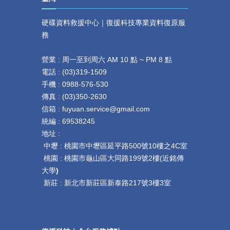
硬碟資料救援中心｜復援科技專業資料復原服
務
營業 : 周一至到周六 AM 10 點 ~ PM 8 點
電話 :
(
03)319-1509
手機 : 0
988-576-530
傳真 :
(
03)350-2630
信箱 : fuyuan.service@gmail.com
統編 : 69538245
地址 :
中壢 :
桃園市中壢區延平路
500
號
10
樓之
4C
室
桃園 :
桃園市龜山區大同路199號2樓(近銘傳
大學
)
新莊 :
新北市新莊區新泰路217號3樓3室