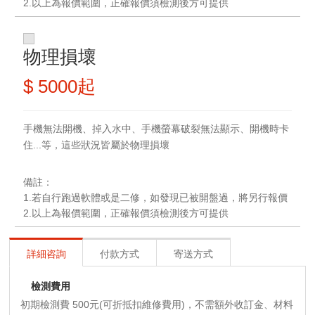
2.
以上為報價範圍，正確報價須檢測後方可提供
物理損壞
$ 5000起
手機無法開機、掉入水中、手機螢幕破裂無法顯示、開機時卡
...
住
等，這些狀況皆屬於物理損壞
備註：
1.
若自行跑過軟體或是二修，如發現已被開盤過，將另行報價
2.
以上為報價範圍，正確報價須檢測後方可提供
詳細咨詢
付款方式
寄送方式
檢測費用
初期檢測費 500元(可折抵扣維修費用)，不需額外收訂金、材料