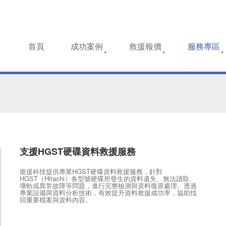
首頁
成功案例
救援報價
服務專區
支援HGST硬碟資料救援服務
復援科技提供專業HGST硬碟資料救援服務，針對
HGST（Hitachi）各型號硬碟所發生的資料遺失、無法讀取、
壞軌或異常故障等問題，進行完整檢測與資料復原處理。透過
專業設備與資料分析技術，有效提升資料救援成功率，協助找
回重要檔案與資料內容。