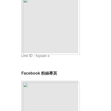
Line ID：fuyuan-x
Facebook 粉絲專頁