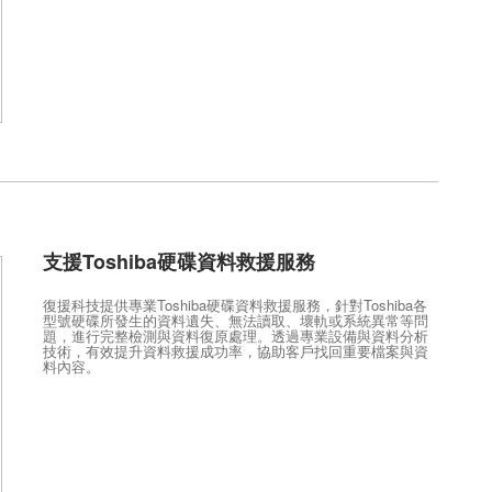
支援Toshiba硬碟資料救援服務
復援科技提供專業Toshiba硬碟資料救援服務，針對Toshiba各
型號硬碟所發生的資料遺失、無法讀取、壞軌或系統異常等問
題，進行完整檢測與資料復原處理。透過專業設備與資料分析
技術，有效提升資料救援成功率，協助客戶找回重要檔案與資
料內容。