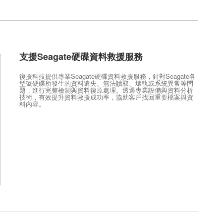
支援Seagate硬碟資料救援服務
復援科技提供專業Seagate硬碟資料救援服務，針對Seagate各
型號硬碟所發生的資料遺失、無法讀取、壞軌或系統異常等問
題，進行完整檢測與資料復原處理。透過專業設備與資料分析
技術，有效提升資料救援成功率，協助客戶找回重要檔案與資
料內容。