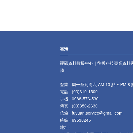
臺灣
硬碟資料救援中心｜復援科技專業資料
務
營業 : 周一至到周六 AM 10 點 ~ PM 8 
電話 :
(
03)319-1509
手機 : 0
988-576-530
傳真 :
(
03)350-2630
信箱 : fuyuan.service@gmail.com
統編 : 69538245
地址 :