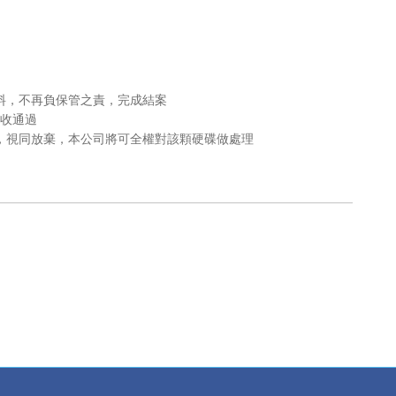
料，不再負保管之責，完成結案
收通過
，視同放棄，本公司將可全權對該顆硬碟做處理