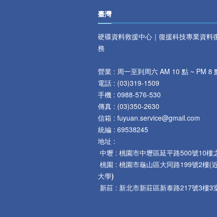
臺灣
硬碟資料救援中心｜復援科技專業資料
務
營業 : 周一至到周六 AM 10 點 ~ PM 8 
電話 :
(
03)319-1509
手機 : 0
988-576-530
傳真 :
(
03)350-2630
信箱 : fuyuan.service@gmail.com
統編 : 69538245
地址 :
中壢 :
桃園市中壢區延平路
500
號
10
樓
桃園 :
桃園市龜山區大同路199號2樓(
大學
)
新莊 :
新北市新莊區新泰路217號3樓3