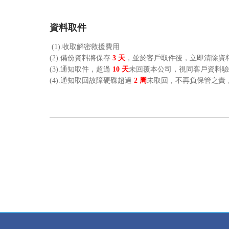
資料取件
(1).收取解密救援費用
(2).備份資料將保存
3 天
，並於客戶取件後，立即清除資
(3).通知取件，超過
10 天
未回覆本公司，視同客戶資料驗
(4).通知取回故障硬碟超過
2
周
未取回，不再負保管之責