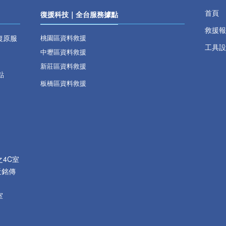
首頁
復援科技｜全台服務據點
救援報
復原服
桃園區資料救援
工具設
中壢區資料救援
新莊區資料救援
點
板橋區資料救援
之
4C
室
近銘傳
室