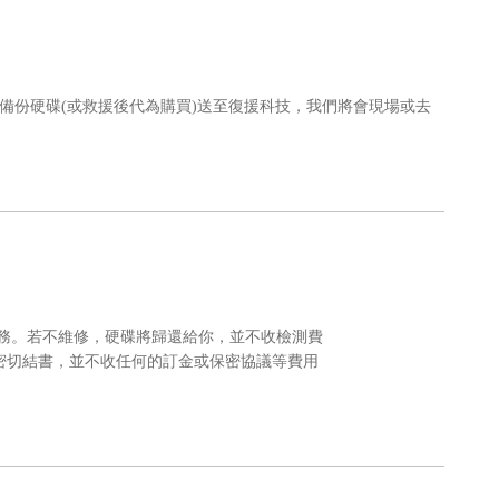
備份硬碟(或救援後代為購買)送至復援科技，我們將會現場或去
服務。若不維修，硬碟將歸還給你，並不收檢測費
保密切結書，並不收任何的訂金或保密協議等費用