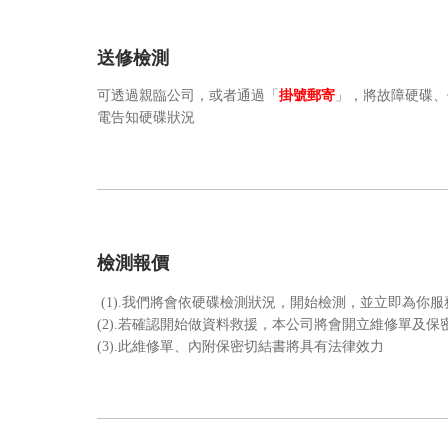
送修檢測
可透過親臨公司，或者通過「
掛號郵寄
」，將故障硬碟、
電告知硬碟狀況
檢測報價
(1).我們將會依硬碟檢測狀況，開始檢測，並立即為你
(2).若確認開始做資料救援，本公司將會開立維修單及
(3).此維修單、內附保密切結書將具有法律效力