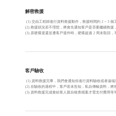
解密救援
(1).交由工程師進行資料救援動作，救援時間約 2 ~ 3 
(2).救援狀況若不理想，將會先通知客戶是否要繼續救援
(3).原硬碟退還並遭客戶退件時，硬碟超過 2 周未取回
客戶驗收
(1).
資料救援完畢，我們會通知你進行資料驗收或者遠端
(2).
在驗收的過程中，客戶若未告知，私自傳輸資料，將
(3).
資料救援完成會給客人親自檢查檔案才需支付費用等