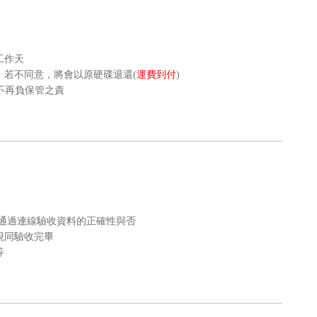
個工作天
，若不同意，將會以原硬碟退還(
運費到付
)
，不再負保管之責
通過連線驗收資料的正確性與否
視同驗收完畢
等