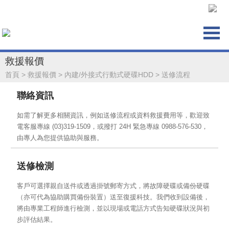
救援報價
首頁
>
救援報價
>
內建/外接式行動式硬碟HDD
>
送修流程
聯絡資訊
如需了解更多相關資訊，例如送修流程或資料救援費用等，歡迎致
電客服專線 (03)319-1509，或撥打 24H 緊急專線 0988-576-530，
由專人為您提供協助與服務。
送修檢測
客戶可選擇親自送件或透過掛號郵寄方式，將故障硬碟或備份硬碟
（亦可代為協助購買備份裝置）送至復援科技。我們收到設備後，
將由專業工程師進行檢測，並以現場或電話方式告知硬碟狀況與初
步評估結果。