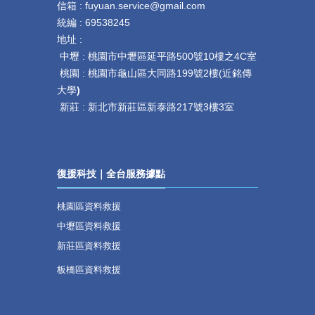
信箱 : fuyuan.service@gmail.com
統編 : 69538245
地址 :
中壢 :
桃園市中壢區延平路
500
號
10
樓之
4C
室
桃園 :
桃園市龜山區大同路199號2樓(近銘傳
大學
)
新莊 :
新北市新莊區新泰路217號3樓3室
復援科技｜全台服務據點
桃園區資料救援
中壢區資料救援
新莊區資料救援
板橋區資料救援