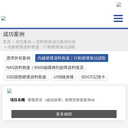
成功案例
首頁
>
成功案例
>
資料救援成功案例分析
>
內建硬碟資料救援｜行動硬碟無法讀取
選擇所有案例
內建硬碟資料救援｜行動硬碟無法讀取
NAS資料救援｜RAID磁碟陣列故障資料復原
SSD固態硬碟資料救援
USB隨身碟
SD/CF記憶卡
項目名稱
硬碟異音（磁頭損壞）無塵室救援案例ok
更多細節