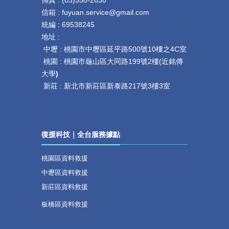
信箱 : fuyuan.service@gmail.com
統編 : 69538245
地址 :
中壢 :
桃園市中壢區延平路
500
號
10
樓之
4C
室
桃園 :
桃園市龜山區大同路199號2樓(近銘傳
大學
)
新莊 :
新北市新莊區新泰路217號3樓3室
復援科技｜全台服務據點
桃園區資料救援
中壢區資料救援
新莊區資料救援
板橋區資料救援