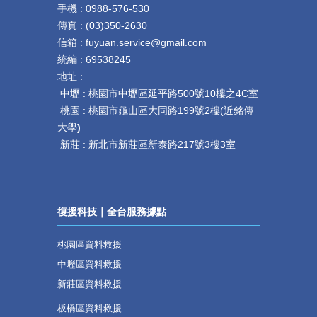
手機 : 0
988-576-530
傳真 :
(
03)350-2630
信箱 : fuyuan.service@gmail.com
統編 : 69538245
地址 :
中壢 :
桃園市中壢區延平路
500
號
10
樓之
4C
室
桃園 :
桃園市龜山區大同路199號2樓(近銘傳
大學
)
新莊 :
新北市新莊區新泰路217號3樓3室
復援科技｜全台服務據點
桃園區資料救援
中壢區資料救援
新莊區資料救援
板橋區資料救援