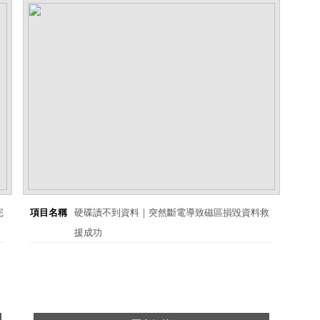
完
項目名稱
硬碟讀不到資料｜突然斷電導致磁區損毀資料救
援成功