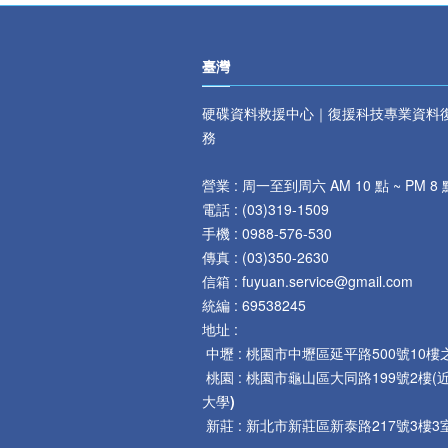
臺灣
硬碟資料救援中心｜復援科技專業資料
務
營業 : 周一至到周六 AM 10 點 ~ PM 8 
電話 :
(
03)319-1509
手機 : 0
988-576-530
傳真 :
(
03)350-2630
信箱 : fuyuan.service@gmail.com
統編 : 69538245
地址 :
中壢 :
桃園市中壢區延平路
500
號
10
樓
桃園 :
桃園市龜山區大同路199號2樓(
大學
)
新莊 :
新北市新莊區新泰路217號3樓3