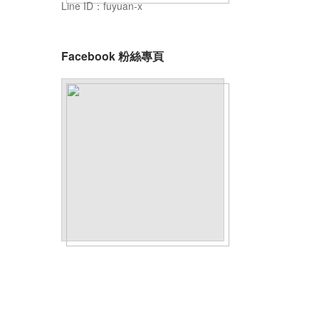
Line ID：fuyuan-x
Facebook 粉絲專頁