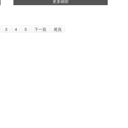
更多細節
3
4
5
下一頁
尾頁