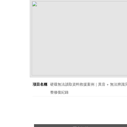
項目名稱
硬碟無法讀取資料救援案例｜異音 + 無法辨識
整修復紀錄