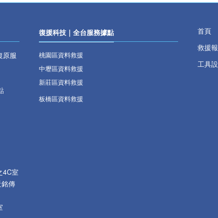
首頁
復援科技｜全台服務據點
救援報
復原服
桃園區資料救援
工具設
中壢區資料救援
新莊區資料救援
點
板橋區資料救援
之
4C
室
近銘傳
室