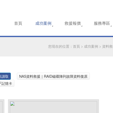
首頁
成功案例
救援報價
服務專區
您现在的位置：
首頁
>
成功案例
>
資料救
法讀取
NAS資料救援｜RAID磁碟陣列故障資料復原
CF記憶卡