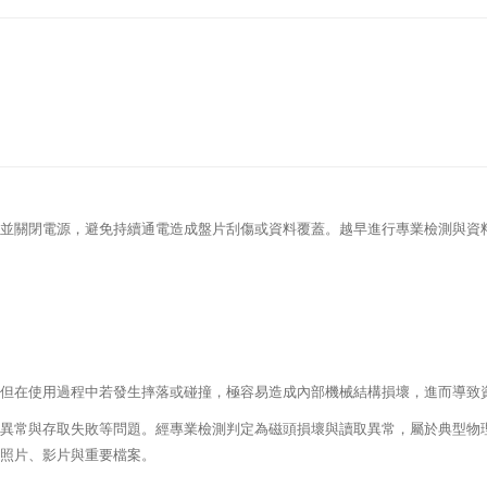
並關閉電源，避免持續通電造成盤片刮傷或資料覆蓋。越早進行專業檢測與資
但在使用過程中若發生摔落或碰撞，極容易造成內部機械結構損壞，進而導致
異常與存取失敗等問題。經專業檢測判定為磁頭損壞與讀取異常，屬於典型物
照片、影片與重要檔案。