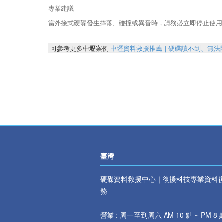
專業建議
當外接式硬碟發生摔落、碰撞或異音時，請務必立即停止使用
可參考更多中壢案例
中壢資料救援推薦｜硬碟讀不到、無法
臺灣
硬碟資料救援中心｜復援科技專業資料
務
營業 : 周一至到周六 AM 10 點 ~ PM 8 