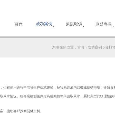
首頁
成功案例
救援報價
服務專區
您現在的位置：
首頁
>
成功案例
>
資料
，但在使用過程中若發生摔落或碰撞，極容易造成內部機械結構損壞，導致資
取異常情況。經專業檢測後判定為磁頭損壞與讀取異常，屬於典型的物理性故
案，協助客戶找回關鍵資料。