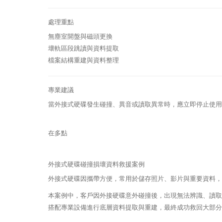
處理重點
無塵室開盤與磁頭更換
壞軌區段跳讀與資料提取
檔案結構重建與資料整理
專業建議
當外接式硬碟發生碰撞、異音或讀取異常時，應立即停止使用
在多點
外接式硬碟碰撞損壞資料救援案例
外接式硬碟因攜帶方便，常用於儲存照片、影片與重要資料，
本案例中，客戶因外接硬碟意外碰撞後，出現無法辨識、讀取
搭配專業設備進行底層資料提取與重建，最終成功救回大部分