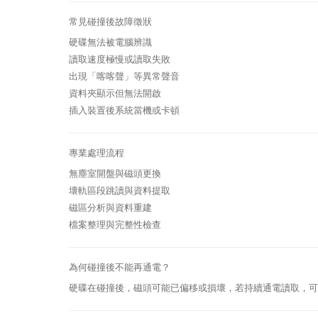
常見碰撞後故障徵狀
硬碟無法被電腦辨識
讀取速度極慢或讀取失敗
出現「喀喀聲」等異常聲音
資料夾顯示但無法開啟
插入裝置後系統當機或卡頓
專業處理流程
無塵室開盤與磁頭更換
壞軌區段跳讀與資料提取
磁區分析與資料重建
檔案整理與完整性檢查
為何碰撞後不能再通電？
硬碟在碰撞後，磁頭可能已偏移或損壞，若持續通電讀取，可