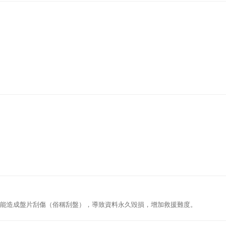
能造成盤片刮傷（俗稱刮盤），導致資料永久毀損，增加救援難度。