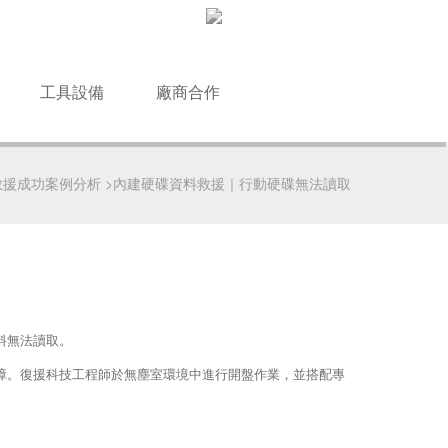
工具設備
廠商合作
救援成功案例分析
>
內建硬碟資料救援｜行動硬碟無法讀取
料無法讀取。
障。復援科技工程師於無塵室環境中進行開盤作業，並搭配專