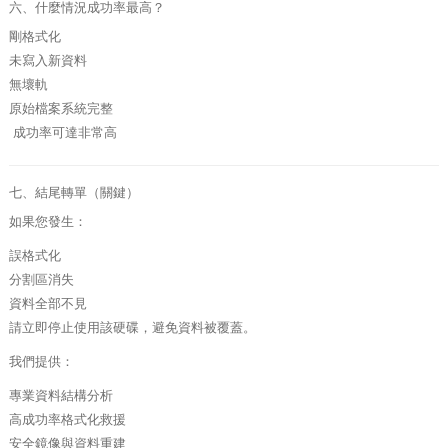
六、什麼情況成功率最高？
剛格式化
未寫入新資料
無壞軌
原始檔案系統完整
成功率可達非常高
七、結尾轉單（關鍵）
如果您發生：
誤格式化
分割區消失
資料全部不見
請立即停止使用該硬碟，避免資料被覆蓋。
我們提供：
專業資料結構分析
高成功率格式化救援
安全鏡像與資料重建