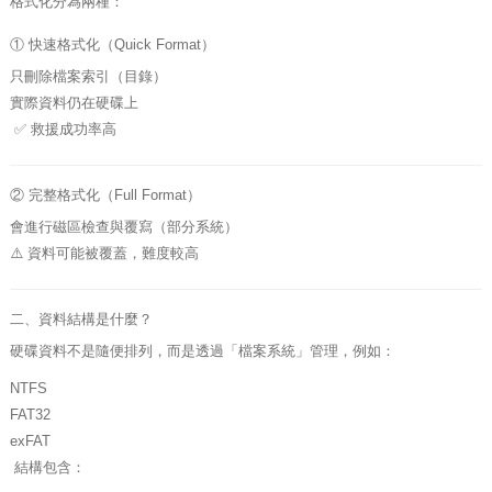
格式化分為兩種：
① 快速格式化（Quick Format）
只刪除檔案索引（目錄）
實際資料仍在硬碟上
✅ 救援成功率高
② 完整格式化（Full Format）
會進行磁區檢查與覆寫（部分系統）
⚠️ 資料可能被覆蓋，難度較高
二、資料結構是什麼？
硬碟資料不是隨便排列，而是透過「檔案系統」管理，例如：
NTFS
FAT32
exFAT
結構包含：