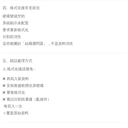
四、格式化後常見狀況
硬碟變成空的
系統顯示未配置
要求重新格式化
分割區消失
這些都屬於「結構層問題」，不是資料消失
五、錯誤處理方式
⚠️ 格式化後請避免：
❌ 再寫入新資料
❌ 安裝救援軟體在原硬碟
❌ 重複格式化
❌ 嘗試分割區重建（亂操作）
每寫入一次
＝覆蓋原始資料