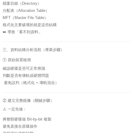
檔案目錄（Directory）
分配表（Allocation Table）
MFT（Master File Table）
格式化主要破壞的就是這些結構
➡️ 導致「看不到資料」
三、資料結構分析流程（專業步驟）
① 原始裝置檢測
確認硬碟是否可正常辨識
判斷是否有壞軌或硬體問題
避免誤判（格式化 + 壞軌混合）
② 建立完整鏡像（關鍵步驟）
⚠️ 一定先做：
將整顆硬碟做 Bit-by-bit 複製
避免直接在原碟操作