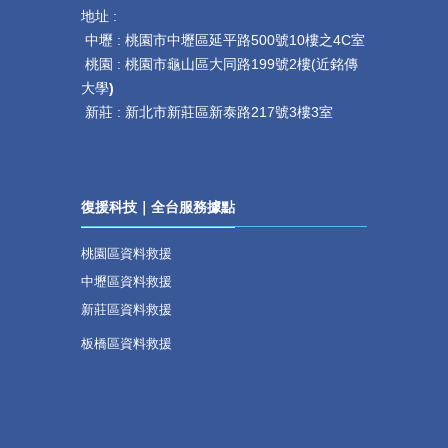
地址 :
中壢 :
桃園市中壢區延平路
500
號
10
樓之
4C
室
桃園 :
桃園市龜山區大同路199號2樓(近銘傳
大學
)
新莊 :
新北市新莊區新泰路217號3樓3室
復援科技｜全台服務據點
桃園區資料救援
中壢區資料救援
新莊區資料救援
板橋區資料救援