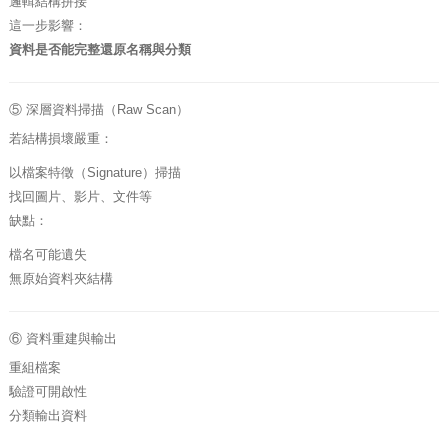
邏輯結構拼接
這一步影響：
資料是否能完整還原名稱與分類
⑤ 深層資料掃描（Raw Scan）
若結構損壞嚴重：
以檔案特徵（Signature）掃描
找回圖片、影片、文件等
缺點：
檔名可能遺失
無原始資料夾結構
⑥ 資料重建與輸出
重組檔案
驗證可開啟性
分類輸出資料