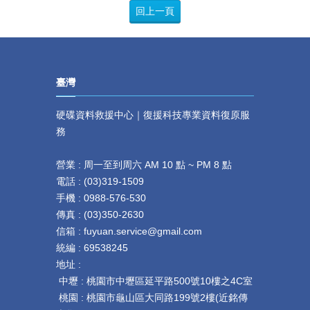
回上一頁
臺灣
硬碟資料救援中心｜復援科技專業資料復原服
務
營業 : 周一至到周六 AM 10 點 ~ PM 8 點
電話 :
(
03)319-1509
手機 : 0
988-576-530
傳真 :
(
03)350-2630
信箱 : fuyuan.service@gmail.com
統編 : 69538245
地址 :
中壢 :
桃園市中壢區延平路
500
號
10
樓之
4C
室
桃園 :
桃園市龜山區大同路199號2樓(近銘傳