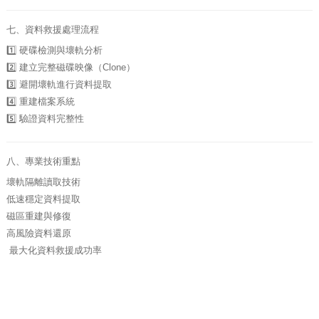
七、資料救援處理流程
1️⃣ 硬碟檢測與壞軌分析
2️⃣ 建立完整磁碟映像（Clone）
3️⃣ 避開壞軌進行資料提取
4️⃣ 重建檔案系統
5️⃣ 驗證資料完整性
八、專業技術重點
壞軌隔離讀取技術
低速穩定資料提取
磁區重建與修復
高風險資料還原
最大化資料救援成功率