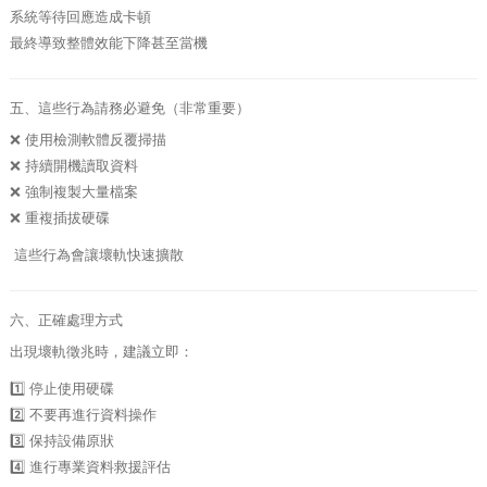
系統等待回應造成卡頓
最終導致整體效能下降甚至當機
五、這些行為請務必避免（非常重要）
❌ 使用檢測軟體反覆掃描
❌ 持續開機讀取資料
❌ 強制複製大量檔案
❌ 重複插拔硬碟
這些行為會讓壞軌快速擴散
六、正確處理方式
出現壞軌徵兆時，建議立即：
1️⃣ 停止使用硬碟
2️⃣ 不要再進行資料操作
3️⃣ 保持設備原狀
4️⃣ 進行專業資料救援評估