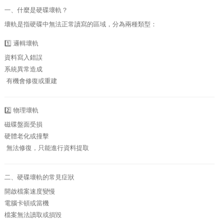
一、什麼是硬碟壞軌？
壞軌是指硬碟中無法正常讀寫的區域，分為兩種類型：
1️⃣ 邏輯壞軌
資料寫入錯誤
系統異常造成
有機會修復或重建
2️⃣ 物理壞軌
磁碟盤面受損
硬體老化或撞擊
無法修復，只能進行資料提取
二、硬碟壞軌的常見症狀
開啟檔案速度變慢
電腦卡頓或當機
檔案無法讀取或損毀