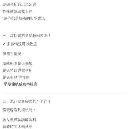
硬碟使用時出現延遲
外接硬碟讀取卡住
這些都是壞軌的典型警訊
三、壞軌資料還能救回來嗎？
✔ 多數情況可以救援
但需視情況：
壞軌範圍是否擴散
是否持續通電使用
是否有物理損壞
早期壞軌成功率較高
四、為什麼會變慢甚至卡住？
當硬碟遇到壞軌時：
會反覆嘗試讀取資料
讀取時間大幅延長