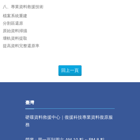
八、專業資料救援技術
檔案系統重建
分割區還原
原始資料掃描
壞軌資料提取
提高資料完整還原率
回上一頁
臺灣
硬碟資料救援中心｜復援科技專業資料復原服
務
營業 : 周一至到周六 AM 10 點 ~ PM 8 點