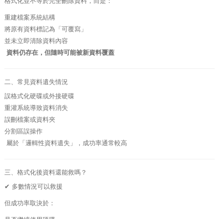
格式化並不等於完全刪除資料，而是：
重建檔案系統結構
將原有資料標記為「可覆寫」
並未立即清除資料內容
資料仍存在，但隨時可能被新資料覆蓋
二、常見資料遺失情況
誤格式化硬碟或外接硬碟
重灌系統導致資料消失
誤刪檔案或資料夾
分割區誤操作
屬於「邏輯性資料遺失」，成功率通常較高
三、格式化後資料還能救嗎？
✔ 多數情況可以救援
但成功率取決於：