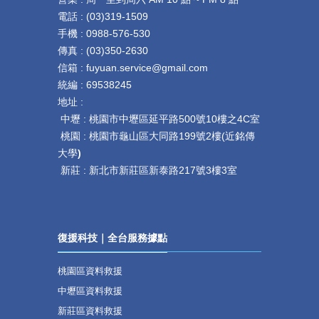
電話 :
(
03)319-1509
手機 : 0
988-576-530
傳真 :
(
03)350-2630
信箱 : fuyuan.service@gmail.com
統編 : 69538245
地址 :
中壢 :
桃園市中壢區延平路
500
號
10
樓之
4C
室
桃園 :
桃園市龜山區大同路199號2樓(近銘傳
大學
)
新莊 :
新北市新莊區新泰路217號3樓3室
復援科技｜全台服務據點
桃園區資料救援
中壢區資料救援
新莊區資料救援